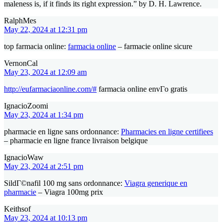
maleness is, if it finds its right expression.” by D. H. Lawrence.
RalphMes
May 22, 2024 at 12:31 pm
top farmacia online:
farmacia online
– farmacie online sicure
VernonCal
May 23, 2024 at 12:09 am
http://eufarmaciaonline.com/#
farmacia online envГ­o gratis
IgnacioZoomi
May 23, 2024 at 1:34 pm
pharmacie en ligne sans ordonnance:
Pharmacies en ligne certifiees
– pharmacie en ligne france livraison belgique
IgnacioWaw
May 23, 2024 at 2:51 pm
SildГ©nafil 100 mg sans ordonnance:
Viagra generique en
pharmacie
– Viagra 100mg prix
Keithsof
May 23, 2024 at 10:13 pm