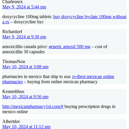
Charlesnex
May 9, 2024 at 5:44 pm
doxycycline 100mg tablets:
buy doxycycline hyclate 100mg without
a rx
– doxycycline hyc
Richardzef
May 9, 2024 at 9:30 pm
amoxicillin canada price:
generic amoxil 500 mg
– cost of
amoxicillin 30 capsules
ThomasNon
May 10, 2024 at 3:08 pm
pharmacies in mexico that ship to usa:
п»їbest mexican online
pharmacies
– buying from online mexican pharmacy
Kennethbus
May 10, 2024 at 9:56 pm
http://mexicanpharmacy1st.com/#
buying prescription drugs in
mexico online
Albertdot
May 10, 2024 at 11:12 pm