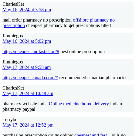
CharlesKet
May 16, 2024 at 3:58 pm
mail order pharmacy no prescription
offshore pharmacy no
prescription
cheapest pharmacy to get prescriptions filled
Jimmiegox
May 16, 2024 at 5:02 pm
https://cheapestandfast.shop/#
best online prescription
Jimmiegox
May 17, 2024 at 9:58 am
https://cheapestcanada.com/#
recommended canadian pharmacies
CharlesKet
May 17, 2024 at 10:48 am
pharmacy website india
Online medicine home delivery
indian
pharmacy paypal
Terrybef
May 17, 2024 at 12:52 pm
purchasing prescription drugs online:
cheapest and fast
– pills no