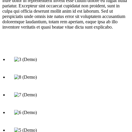
irure dolor in reprehenderit invelit esse cillum dolore eu fugiat nulla
pariatur. Excepteur sint occaecat cupidatat non proident, sunt in
culpa qui officia deserunt mollit anim id est laborum. Sed ut
perspiciatis unde omnis iste natus error sit voluptatem accusantium
doloremque laudantium, totam rem aperiam, eaque ipsa ab illo
inventore veritatis et quasi beatae vitae dicta sunt explicabo.