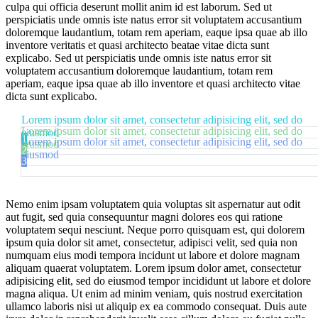
culpa qui officia deserunt mollit anim id est laborum. Sed ut
perspiciatis unde omnis iste natus error sit voluptatem accusantium
doloremque laudantium, totam rem aperiam, eaque ipsa quae ab illo
inventore veritatis et quasi architecto beatae vitae dicta sunt
explicabo. Sed ut perspiciatis unde omnis iste natus error sit
voluptatem accusantium doloremque laudantium, totam rem
aperiam, eaque ipsa quae ab illo inventore et quasi architecto vitae
dicta sunt explicabo.
Lorem ipsum dolor sit amet, consectetur adipisicing elit, sed do
Lorem ipsum dolor sit amet, consectetur adipisicing elit, sed do
eiusmod
1
Lorem ipsum dolor sit amet, consectetur adipisicing elit, sed do
eiusmod
2
eiusmod
3
Nemo enim ipsam voluptatem quia voluptas sit aspernatur aut odit
aut fugit, sed quia consequuntur magni dolores eos qui ratione
voluptatem sequi nesciunt. Neque porro quisquam est, qui dolorem
ipsum quia dolor sit amet, consectetur, adipisci velit, sed quia non
numquam eius modi tempora incidunt ut labore et dolore magnam
aliquam quaerat voluptatem. Lorem ipsum dolor amet, consectetur
adipisicing elit, sed do eiusmod tempor incididunt ut labore et dolore
magna aliqua. Ut enim ad minim veniam, quis nostrud exercitation
ullamco laboris nisi ut aliquip ex ea commodo consequat. Duis aute