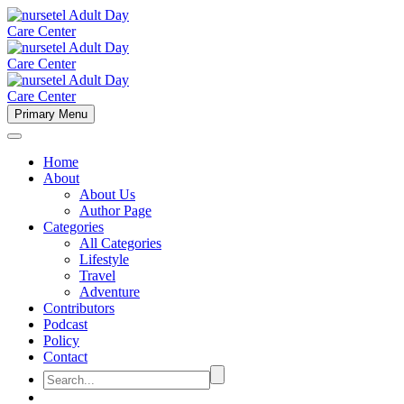
Primary Menu
Home
About
About Us
Author Page
Categories
All Categories
Lifestyle
Travel
Adventure
Contributors
Podcast
Policy
Contact