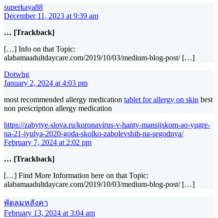
superkaya88
December 11, 2023 at 9:39 am
… [Trackback]
[…] Info on that Topic:
alabamaadultdaycare.com/2019/10/03/medium-blog-post/ […]
Dotwhg
January 2, 2024 at 4:03 pm
most recommended allergy medication
tablet for allergy on skin
best
non prescription allergy medication
https://zabytye-slova.ru/koronavirus-v-hanty-mansijskom-ao-yugre-
na-21-iyulya-2020-goda-skolko-zabolevshih-na-segodnya/
February 7, 2024 at 2:02 pm
… [Trackback]
[…] Find More Information here on that Topic:
alabamaadultdaycare.com/2019/10/03/medium-blog-post/ […]
พัดลมหลังคา
February 13, 2024 at 3:04 am