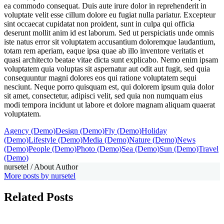
ea commodo consequat. Duis aute irure dolor in reprehenderit in
voluptate velit esse cillum dolore eu fugiat nulla pariatur. Excepteur
sint occaecat cupidatat non proident, sunt in culpa qui officia
deserunt mollit anim id est laborum. Sed ut perspiciatis unde omnis
iste natus error sit voluptatem accusantium doloremque laudantium,
totam rem aperiam, eaque ipsa quae ab illo inventore veritatis et
quasi architecto beatae vitae dicta sunt explicabo. Nemo enim ipsam
voluptatem quia voluptas sit aspernatur aut odit aut fugit, sed quia
consequuntur magni dolores eos qui ratione voluptatem sequi
nesciunt. Neque porro quisquam est, qui dolorem ipsum quia dolor
sit amet, consectetur, adipisci velit, sed quia non numquam eius
modi tempora incidunt ut labore et dolore magnam aliquam quaerat
voluptatem.
Agency (Demo)
Design (Demo)
Fly (Demo)
Holiday
(Demo)
Lifestyle (Demo)
Media (Demo)
Nature (Demo)
News
(Demo)
People (Demo)
Photo (Demo)
Sea (Demo)
Sun (Demo)
Travel
(Demo)
nursetel
/ About Author
More posts by nursetel
Related Posts