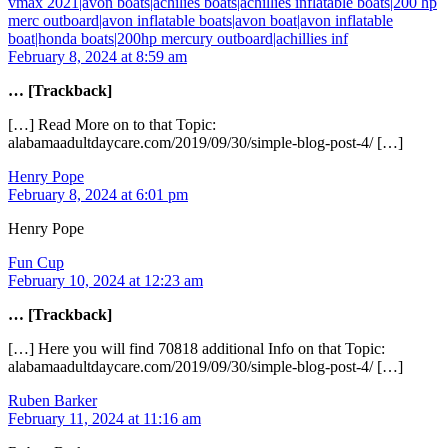
vmax 2021|avon boats|achilies boats|achillies inflatable boats|200 hp
merc outboard|avon inflatable boats|avon boat|avon inflatable
boat|honda boats|200hp mercury outboard|achillies inf
February 8, 2024 at 8:59 am
… [Trackback]
[…] Read More on to that Topic:
alabamaadultdaycare.com/2019/09/30/simple-blog-post-4/ […]
Henry Pope
February 8, 2024 at 6:01 pm
Henry Pope
Fun Cup
February 10, 2024 at 12:23 am
… [Trackback]
[…] Here you will find 70818 additional Info on that Topic:
alabamaadultdaycare.com/2019/09/30/simple-blog-post-4/ […]
Ruben Barker
February 11, 2024 at 11:16 am