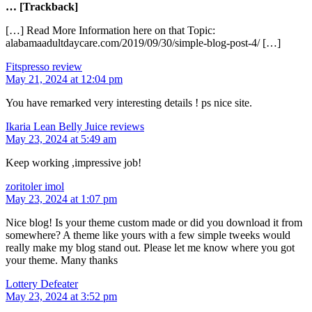
… [Trackback]
[…] Read More Information here on that Topic:
alabamaadultdaycare.com/2019/09/30/simple-blog-post-4/ […]
Fitspresso review
May 21, 2024 at 12:04 pm
You have remarked very interesting details ! ps nice site.
Ikaria Lean Belly Juice reviews
May 23, 2024 at 5:49 am
Keep working ,impressive job!
zoritoler imol
May 23, 2024 at 1:07 pm
Nice blog! Is your theme custom made or did you download it from
somewhere? A theme like yours with a few simple tweeks would
really make my blog stand out. Please let me know where you got
your theme. Many thanks
Lottery Defeater
May 23, 2024 at 3:52 pm