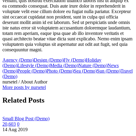
veniam, quis nostrud exercitation ullamco laboris nisi ut aliquip ex
ea commodo consequat. Duis aute irure dolor in reprehenderit in
voluptate velit esse cillum dolore eu fugiat nulla pariatur. Excepteur
sint occaecat cupidatat non proident, sunt in culpa qui officia
deserunt mollit anim id est laborum. Sed ut perspiciatis unde omnis
iste natus error sit voluptatem accusantium doloremque laudantium,
totam rem aperiam, eaque ipsa quae ab illo inventore veritatis et
quasi architecto beatae vitae dicta sunt explicabo. Nemo enim ipsam
voluptatem quia voluptas sit aspernatur aut odit aut fugit, sed quia
consequuntur magni.
Agency (Demo)
Design (Demo)
Fly (Demo)
Holiday
(Demo)
Lifestyle (Demo)
Media (Demo)
Nature (Demo)
News
(Demo)
People (Demo)
Photo (Demo)
Sea (Demo)
Sun (Demo)
Travel
(Demo)
nursetel
/ About Author
More posts by nursetel
Related Posts
Small Blog Post (Demo)
20,603
0
14 Aug 2019