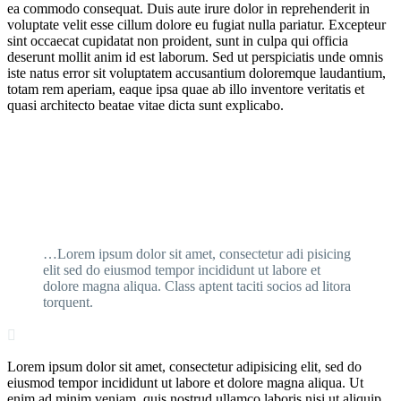
ea commodo consequat. Duis aute irure dolor in reprehenderit in
voluptate velit esse cillum dolore eu fugiat nulla pariatur. Excepteur
sint occaecat cupidatat non proident, sunt in culpa qui officia
deserunt mollit anim id est laborum. Sed ut perspiciatis unde omnis
iste natus error sit voluptatem accusantium doloremque laudantium,
totam rem aperiam, eaque ipsa quae ab illo inventore veritatis et
quasi architecto beatae vitae dicta sunt explicabo.
…Lorem ipsum dolor sit amet, consectetur adi pisicing
elit sed do eiusmod tempor incididunt ut labore et
dolore magna aliqua. Class aptent taciti socios ad litora
torquent.

Lorem ipsum dolor sit amet, consectetur adipisicing elit, sed do
eiusmod tempor incididunt ut labore et dolore magna aliqua. Ut
enim ad minim veniam, quis nostrud ullamco laboris nisi ut aliquip