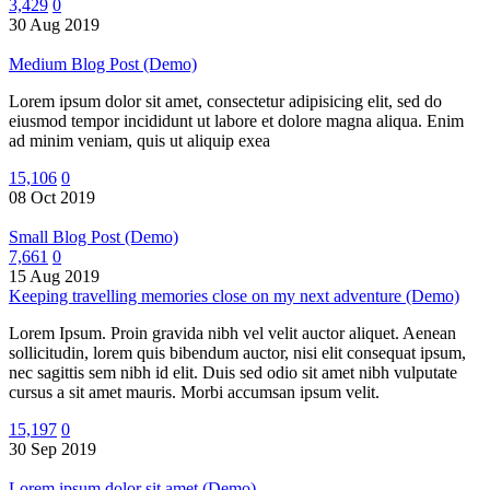
3,429
0
30 Aug 2019
Medium Blog Post (Demo)
Lorem ipsum dolor sit amet, consectetur adipisicing elit, sed do
eiusmod tempor incididunt ut labore et dolore magna aliqua. Enim
ad minim veniam, quis ut aliquip exea
15,106
0
08 Oct 2019
Small Blog Post (Demo)
7,661
0
15 Aug 2019
Keeping travelling memories close on my next adventure (Demo)
Lorem Ipsum. Proin gravida nibh vel velit auctor aliquet. Aenean
sollicitudin, lorem quis bibendum auctor, nisi elit consequat ipsum,
nec sagittis sem nibh id elit. Duis sed odio sit amet nibh vulputate
cursus a sit amet mauris. Morbi accumsan ipsum velit.
15,197
0
30 Sep 2019
Lorem ipsum dolor sit amet (Demo)