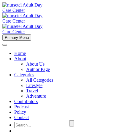
Primary Menu
Home
About
About Us
Author Page
Categories
All Categories
Lifestyle
Travel
Adventure
Contributors
Podcast
Policy
Contact