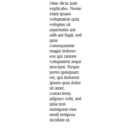
vitae dicta sunt
explicabo. Nemo
enim ipsam
voluptatem quia
voluptas sit
aspernatur aut
odit aut fugit, sed
quia
consequuntur
magni dolores
eos qui ratione
voluptatem sequi
nesciunt. Neque
porro quisquam
est, qui dolorem
ipsum quia dolor
sit amet,
consectetur,
adipisci velit, sed
quia non
numquam eius
modi tempora
incidunt ut.