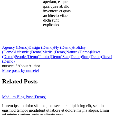
aperiam, eaque
ipsa quae ab illo
inventore et quasi
architecto vitae
dicta sunt
explicabo.
Agency (Demo)
Design (Demo)
Fly (Demo)
Holiday
(Demo)
Lifestyle (Demo)
Media (Demo)
Nature (Demo)
News
(Demo)
People (Demo)
Photo (Demo)
Sea (Demo)
Sun (Demo)
Travel
(Demo)
nursetel
/ About Author
More posts by nursetel
Related Posts
Medium Blog Post (Demo)
Lorem ipsum dolor sit amet, consectetur adipisicing elit, sed do
eiusmod tempor incididunt ut labore et dolore magna aliqua. Enim
ad minim veniam, quis ut aliquip exea