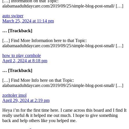
[…] Information on that Topic:
alabamaadultdaycare.com/2019/09/25/simple-blog-post-small/ […]
auto swiper
March 25, 2024 at 11:14 pm
… [Trackback]
[…] Find More Information here to that Topic:
alabamaadultdaycare.com/2019/09/25/simple-blog-post-small/ […]
how to play cornhole
April 2, 2024 at 8:18 pm
… [Trackback]
[…] Find More Info here on that Topic:
alabamaadultdaycare.com/2019/09/25/simple-blog-post-small/ […]
zoritoler imol
April 29, 2024 at 2:19 pm
Heya i’m for the first time here. I came across this board and I find It
really useful & it helped me out much. I hope to give something
back and help others like you helped me.