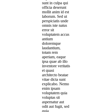
sunt in culpa qui
officia deserunt
mollit anim id est
laborum. Sed ut
perspiciatis unde
omnis iste natus
error sit
voluptatem accus
antium
doloremque
laudantium,
totam rem
aperiam, eaque
ipsa quae ab illo
inventore veritatis
et quasi
architecto beatae
vitae dicta sunt
explicabo. Nemo
enim ipsam
voluptatem quia
voluptas sit
aspernatur aut
odit aut fugit, sed
quia