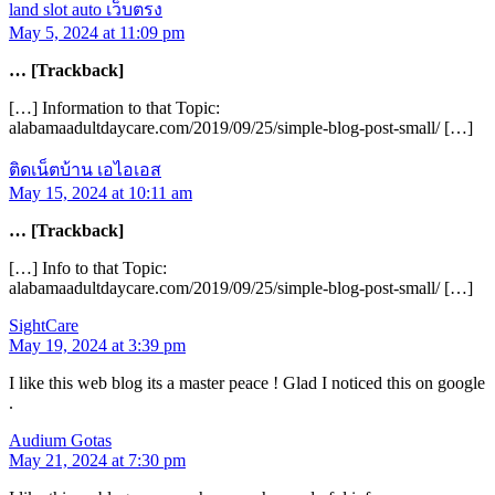
land slot auto เว็บตรง
May 5, 2024 at 11:09 pm
… [Trackback]
[…] Information to that Topic:
alabamaadultdaycare.com/2019/09/25/simple-blog-post-small/ […]
ติดเน็ตบ้าน เอไอเอส
May 15, 2024 at 10:11 am
… [Trackback]
[…] Info to that Topic:
alabamaadultdaycare.com/2019/09/25/simple-blog-post-small/ […]
SightCare
May 19, 2024 at 3:39 pm
I like this web blog its a master peace ! Glad I noticed this on google
.
Audium Gotas
May 21, 2024 at 7:30 pm