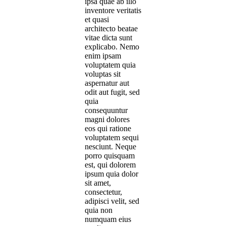
ipsa quae ab illo
inventore veritatis
et quasi
architecto beatae
vitae dicta sunt
explicabo. Nemo
enim ipsam
voluptatem quia
voluptas sit
aspernatur aut
odit aut fugit, sed
quia
consequuntur
magni dolores
eos qui ratione
voluptatem sequi
nesciunt. Neque
porro quisquam
est, qui dolorem
ipsum quia dolor
sit amet,
consectetur,
adipisci velit, sed
quia non
numquam eius