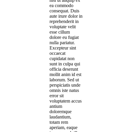
nisi ut aliquip ex
ea commodo
consequat. Duis
aute irure dolor in
reprehenderit in
voluptate velit
esse cillum
dolore eu fugiat
nulla pariatur.
Excepteur sint
occaecat
cupidatat non
sunt in culpa qui
officia deserunt
mollit anim id est
laborum. Sed ut
perspiciatis unde
omnis iste natus
error sit
voluptatem accus
antium
doloremque
laudantium,
totam rem
aperiam, eaque