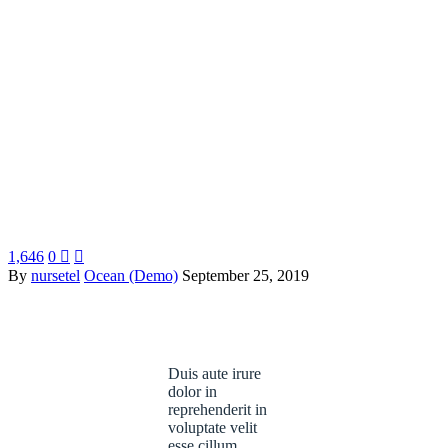
1,646
0


By
nursetel
Ocean (Demo)
September 25, 2019
Duis aute irure
dolor in
reprehenderit in
voluptate velit
esse cillum