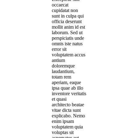
occaecat
cupidatat non
sunt in culpa qui
officia deserunt
mollit anim id est
laborum. Sed ut
perspiciatis unde
omnis iste natus
error sit
voluptatem accus
antium
doloremque
laudantium,
totam rem
aperiam, eaque
ipsa quae ab illo
inventore veritatis
et quasi
architecto beatae
vitae dicta sunt
explicabo. Nemo
enim ipsam
voluptatem quia
voluptas sit
aspernatur aut