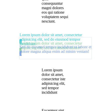
consequuntur
magni dolores
eos qui ratione
voluptatem sequi
nesciunt.
Lorem ipsum dolor sit amet, consectetur
adipisicing elit, sed do eiusmod tempor
1
Lorem ipsum dolor sit amet, consectetur
incididunt!
Sed do eiusmod tempor incididunt ut labore et
adipisicing elit, sed do eiusmod dolore!
2
dolore magna aliqua enim ad minim veniam!
3
Lorem ipsum
dolor sit amet,
consectetur iste
adipisicing elit,
sed tempor
incididunt
Excepteur sint