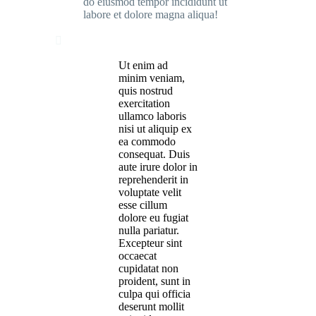
do eiusmod tempor incididunt ut
labore et dolore magna aliqua!

Ut enim ad
minim veniam,
quis nostrud
exercitation
ullamco laboris
nisi ut aliquip ex
ea commodo
consequat. Duis
aute irure dolor in
reprehenderit in
voluptate velit
esse cillum
dolore eu fugiat
nulla pariatur.
Excepteur sint
occaecat
cupidatat non
proident, sunt in
culpa qui officia
deserunt mollit