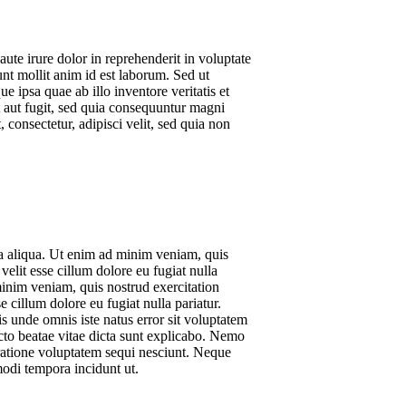
te irure dolor in reprehenderit in voluptate
runt mollit anim id est laborum. Sed ut
 ipsa quae ab illo inventore veritatis et
t aut fugit, sed quia consequuntur magni
consectetur, adipisci velit, sed quia non
na aliqua. Ut enim ad minim veniam, quis
elit esse cillum dolore eu fugiat nulla
minim veniam, quis nostrud exercitation
 cillum dolore eu fugiat nulla pariatur.
is unde omnis iste natus error sit voluptatem
cto beatae vitae dicta sunt explicabo. Nemo
 ratione voluptatem sequi nesciunt. Neque
modi tempora incidunt ut.