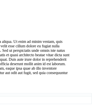
na aliqua. Ut enim ad minim veniam, quis
elit esse cillum dolore eu fugiat nulla
. Sed ut perspiciatis unde omnis iste natus
s et quasi architecto beatae vitae dicta sunt
uat. Duis aute irure dolor in reprehenderit
officia deserunt mollit anim id est laborum.
am, eaque ipsa quae ab illo inventore
tur aut odit aut fugit, sed quia consequuntur