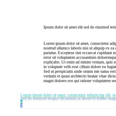
Ipsum dolor sit amet elit sed do eiusmod tem
Lorem ipsum dolor sit amet, consectetur adip
nostrud ullamco laboris nisi ut aliquip ex ea
pariatur. Excepteur sint occaecat cupidatat n
error sit voluptatem accusantium doloremque l
explicabo. Ut enim ad minim veniam, quis nos
in voluptate velit esse cillum dolore eu fugia
Sed ut perspiciatis unde omnis iste natus er
veritatis et quasi architecto beatae vitae di
magni dolores eos qui ratione voluptatem seq
Lorem ipsum dolor sit amet, consectetur adipisicing elit, 
Lorem ipsum dolor sit amet, consectetur adipisicing elit, 
Sed do eiusmod tempor incididunt ut labore et dolore ma
1
2
3