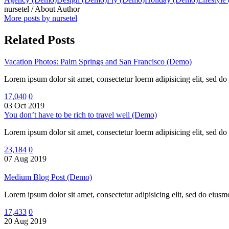
nursetel
/ About Author
More posts by nursetel
Related Posts
Vacation Photos: Palm Springs and San Francisco (Demo)
Lorem ipsum dolor sit amet, consectetur loerm adipisicing elit, sed d
17,040
0
03 Oct 2019
You don’t have to be rich to travel well (Demo)
Lorem ipsum dolor sit amet, consectetur loerm adipisicing elit, sed d
23,184
0
07 Aug 2019
Medium Blog Post (Demo)
Lorem ipsum dolor sit amet, consectetur adipisicing elit, sed do eius
17,433
0
20 Aug 2019