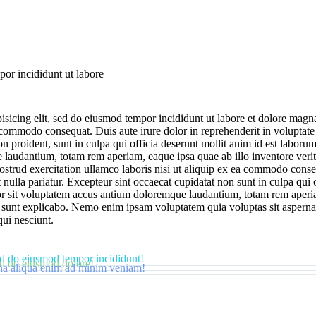
por incididunt ut labore
isicing elit, sed do eiusmod tempor incididunt ut labore et dolore mag
 commodo consequat. Duis aute irure dolor in reprehenderit in voluptate v
on proident, sunt in culpa qui officia deserunt mollit anim id est laborum
audantium, totam rem aperiam, eaque ipsa quae ab illo inventore veritati
trud exercitation ullamco laboris nisi ut aliquip ex ea commodo conseq
t nulla pariatur. Excepteur sint occaecat cupidatat non sunt in culpa qui 
ror sit voluptatem accus antium doloremque laudantium, totam rem aperi
cta sunt explicabo. Nemo enim ipsam voluptatem quia voluptas sit asperna
ui nesciunt.
sed do eiusmod tempor incididunt!
sed do eiusmod dolore!
gna aliqua enim ad minim veniam!