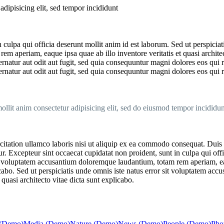
adipisicing elit, sed tempor incididunt
 culpa qui officia deserunt mollit anim id est laborum. Sed ut perspiciat
m aperiam, eaque ipsa quae ab illo inventore veritatis et quasi archite
rnatur aut odit aut fugit, sed quia consequuntur magni dolores eos qui
rnatur aut odit aut fugit, sed quia consequuntur magni dolores eos qui 
llit anim consectetur adipisicing elit, sed do eiusmod tempor incididun
tation ullamco laboris nisi ut aliquip ex ea commodo consequat. Duis au
tur. Excepteur sint occaecat cupidatat non proident, sunt in culpa qui of
sit voluptatem accusantium doloremque laudantium, totam rem aperiam, eaq
licabo. Sed ut perspiciatis unde omnis iste natus error sit voluptatem 
 quasi architecto vitae dicta sunt explicabo.
 (Demo)
Media (Demo)
Nature (Demo)
News (Demo)
People (Demo)
Pho