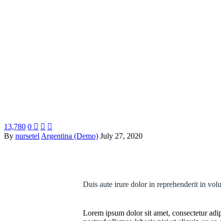
13,780
0



By
nursetel
Argentina (Demo)
July 27, 2020
Duis aute irure dolor in reprehenderit in volu
Lorem ipsum dolor sit amet, consectetur adip