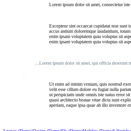
Lorem ipsum dolor sit amet, consectetur iste 
Excepteur sint occaecat cupidatat non sunt in
accus antium doloremque laudantium, totam re
enim ipsam voluptatem quia voluptas sit aspe
enim ipsam voluptatem quia voluptas sit aspe
…Lorem ipsum dolor sit amet, qui officia deserunt mo

Ut enim ad minim veniam, quis nostrud exerci
velit esse cillum dolore eu fugiat nulla paria
ut perspiciatis unde omnis iste natus error 
quasi architecto beatae vitae dicta sunt exp
aperiam, eaque ipsa quae ab illo inventore et
Agency (Demo)
Design (Demo)
Fly (Demo)
Holiday (Demo)
Lifestyle