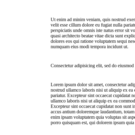
Ut enim ad minim veniam, quis nostrud exerci
velit esse cillum dolore eu fugiat nulla paria
perspiciatis unde omnis iste natus error sit
quasi architecto beatae vitae dicta sunt exp
dolores eos qui ratione voluptatem sequi nes
numquam eius modi tempora incidunt ut.
Consectetur adipisicing elit, sed do eiusmod 
Lorem ipsum dolor sit amet, consectetur adip
nostrud ullamco laboris nisi ut aliquip ex ea
pariatur. Excepteur sint occaecat cupidatat n
ullamco laboris nisi ut aliquip ex ea commodo
Excepteur sint occaecat cupidatat non sunt in
accus antium doloremque laudantium, totam re
enim ipsam voluptatem quia voluptas sit aspe
porro quisquam est, qui dolorem ipsum quia d