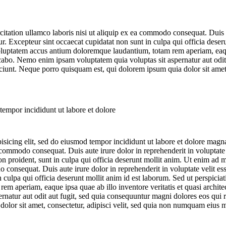
tation ullamco laboris nisi ut aliquip ex ea commodo consequat. Duis au
tur. Excepteur sint occaecat cupidatat non sunt in culpa qui officia dese
 voluptatem accus antium doloremque laudantium, totam rem aperiam, eaque
licabo. Nemo enim ipsam voluptatem quia voluptas sit aspernatur aut odi
ciunt. Neque porro quisquam est, qui dolorem ipsum quia dolor sit amet, 
tempor incididunt ut labore et dolore
isicing elit, sed do eiusmod tempor incididunt ut labore et dolore mag
 commodo consequat. Duis aute irure dolor in reprehenderit in voluptate v
on proident, sunt in culpa qui officia deserunt mollit anim. Ut enim ad 
 consequat. Duis aute irure dolor in reprehenderit in voluptate velit esse
 culpa qui officia deserunt mollit anim id est laborum. Sed ut perspiciat
m aperiam, eaque ipsa quae ab illo inventore veritatis et quasi archite
rnatur aut odit aut fugit, sed quia consequuntur magni dolores eos qui
olor sit amet, consectetur, adipisci velit, sed quia non numquam eius 