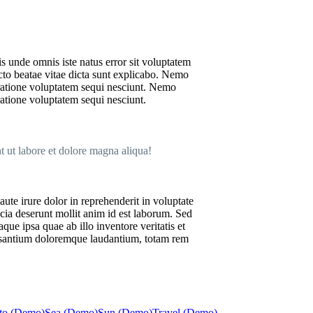
is unde omnis iste natus error sit voluptatem
cto beatae vitae dicta sunt explicabo. Nemo
 ratione voluptatem sequi nesciunt. Nemo
ratione voluptatem sequi nesciunt.
t ut labore et dolore magna aliqua!
te irure dolor in reprehenderit in voluptate
ficia deserunt mollit anim id est laborum. Sed
ue ipsa quae ab illo inventore veritatis et
accusantium doloremque laudantium, totam rem
to (Demo)
Sea (Demo)
Sun (Demo)
Travel (Demo)