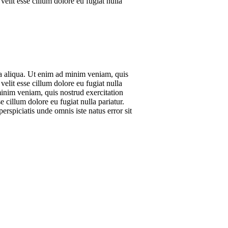
elit esse cillum dolore eu fugiat nulla
na aliqua. Ut enim ad minim veniam, quis
elit esse cillum dolore eu fugiat nulla
minim veniam, quis nostrud exercitation
 cillum dolore eu fugiat nulla pariatur.
erspiciatis unde omnis iste natus error sit