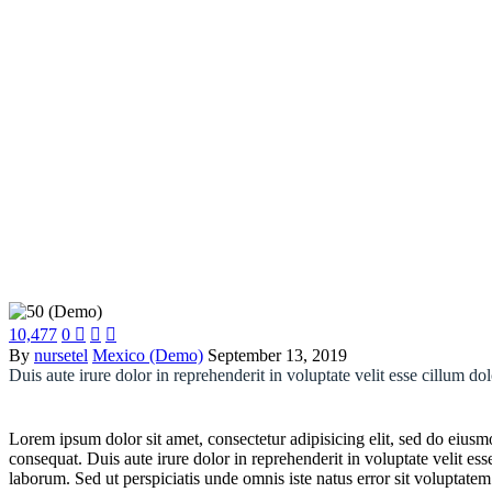
10,477
0



By
nursetel
Mexico (Demo)
September 13, 2019
Duis aute irure dolor in reprehenderit in voluptate velit esse cillum do
Lorem ipsum dolor sit amet, consectetur adipisicing elit, sed do eius
consequat. Duis aute irure dolor in reprehenderit in voluptate velit ess
laborum. Sed ut perspiciatis unde omnis iste natus error sit voluptate