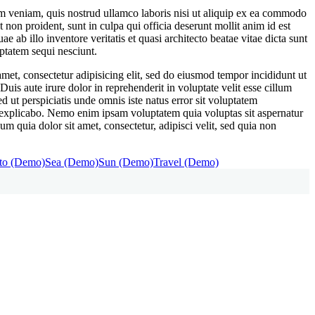
im veniam, quis nostrud ullamco laboris nisi ut aliquip ex ea commodo
t non proident, sunt in culpa qui officia deserunt mollit anim id est
ab illo inventore veritatis et quasi architecto beatae vitae dicta sunt
ptatem sequi nesciunt.
et, consectetur adipisicing elit, sed do eiusmod tempor incididunt ut
is aute irure dolor in reprehenderit in voluptate velit esse cillum
ed ut perspiciatis unde omnis iste natus error sit voluptatem
t explicabo. Nemo enim ipsam voluptatem quia voluptas sit aspernatur
 quia dolor sit amet, consectetur, adipisci velit, sed quia non
to (Demo)
Sea (Demo)
Sun (Demo)
Travel (Demo)