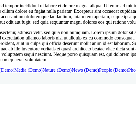
mod tempor incididunt ut labore et dolore magna aliqua. Ut enim ad min
e cillum dolore eu fugiat nulla pariatur. Excepteur sint occaecat cupidata
m accusantium doloremque laudantium, totam rem aperiam, eaque ipsa quae 
t odit aut fugit, sed quia sequuntur magni dolores eos qui ratione volu
ectetur, adipisci velit, sed quia non numquam. Lorem ipsum dolor sit am
xercitation ullamco laboris nisi ut aliquip ex ea commodo consequat. Du
roident, sunt in culpa qui officia deserunt mollit anim id est laborum. S
 ab illo inventore veritatis et quasi architecto beatae vitae dicta sun
e voluptatem sequi nesciunt. Neque porro quisquam est, qui dolorem ipsum
quam quaerat voluptatem.
 (Demo)
Media (Demo)
Nature (Demo)
News (Demo)
People (Demo)
Pho