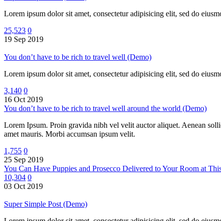
Lorem ipsum dolor sit amet, consectetur adipisicing elit, sed do eiu
25,523
0
19 Sep 2019
You don’t have to be rich to travel well (Demo)
Lorem ipsum dolor sit amet, consectetur adipisicing elit, sed do eiu
3,140
0
16 Oct 2019
You don’t have to be rich to travel well around the world (Demo)
Lorem Ipsum. Proin gravida nibh vel velit auctor aliquet. Aenean sollic
amet mauris. Morbi accumsan ipsum velit.
1,755
0
25 Sep 2019
You Can Have Puppies and Prosecco Delivered to Your Room at Thi
10,304
0
03 Oct 2019
Super Simple Post (Demo)
Lorem ipsum dolor sit amet, consectetur adipisicing elit, sed do eiu