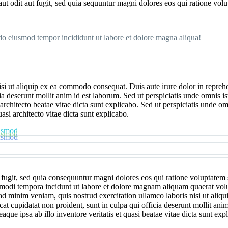
t odit aut fugit, sed quia sequuntur magni dolores eos qui ratione volu
 do eiusmod tempor incididunt ut labore et dolore magna aliqua!
i ut aliquip ex ea commodo consequat. Duis aute irure dolor in reprehende
cia deserunt mollit anim id est laborum. Sed ut perspiciatis unde omnis 
 architecto beatae vitae dicta sunt explicabo. Sed ut perspiciatis unde 
si architecto vitae dicta sunt explicabo.
iusmod
iusmod
iusmod
 fugit, sed quia consequuntur magni dolores eos qui ratione voluptate
s modi tempora incidunt ut labore et dolore magnam aliquam quaerat vol
d minim veniam, quis nostrud exercitation ullamco laboris nisi ut aliq
ecat cupidatat non proident, sunt in culpa qui officia deserunt mollit anim
e ipsa ab illo inventore veritatis et quasi beatae vitae dicta sunt exp