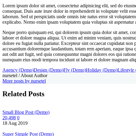
Lorem ipsum dolor sit amet, consectetur adipisicing elit, sed do eius
consequat. Duis aute irure dolor in reprehenderit in voluptate velit ess
laborum. Sed ut perspiciatis unde omnis iste natus error sit voluptate
explicabo. Nemo enim ipsam voluptatem quia voluptas sit aspernatur au
Neque porro quisquam est, qui dolorem ipsum quia dolor sit amet, cons
labore et dolore magna aliqua. Ut enim ad minim veniam, quis nostrud e
dolore eu fugiat nulla pariatur. Excepteur sint occaecat cupidatat non p
accusantium doloremque laudantium, totam rem aperiam, eaque ipsa quae
aut odit aut fugit, sed quia consequuntur magni dolores eos qui ration
numquam eius modi tempora incidunt ut labore et dolore magnam ali
Agency (Demo)
Design (Demo)
Fly (Demo)
Holiday (Demo)
Lifestyle
nursetel
/ About Author
More posts by nursetel
Related Posts
Small Blog Post (Demo)
20,498
0
18 Aug 2019
Super Simple Post (Demo)