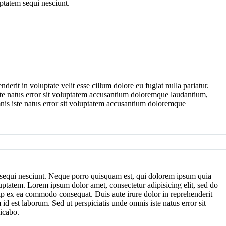
ptatem sequi nesciunt.
rit in voluptate velit esse cillum dolore eu fugiat nulla pariatur.
iste natus error sit voluptatem accusantium doloremque laudantium,
omnis iste natus error sit voluptatem accusantium doloremque
m sequi nesciunt. Neque porro quisquam est, qui dolorem ipsum quia
uptatem. Lorem ipsum dolor amet, consectetur adipisicing elit, sed do
uip ex ea commodo consequat. Duis aute irure dolor in reprehenderit
 id est laborum. Sed ut perspiciatis unde omnis iste natus error sit
licabo.