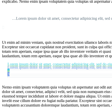
explicabo. Nemo enim ipsam voluptatem quia voluptas sit aspernatur au
…Lorem ipsum dolor sit amet, consectetur adipisicing elit, sed

Ut enim ad minim veniam, quis nostrud exercitation ullamco laboris nis
Excepteur sint occaecat cupidatat non proident, sunt in culpa qui offi
totam rem aperiam, eaque ipsa quae ab illo inventore veritatis et quasi
laudantium, totam rem aperiam, eaque ipsa quae ab illo inventore et qua
Lorem ipsum dolor sit amet, consectetur adipisicing elit, sed do e
Lorem ipsum dolor sit amet, consectetur adipisicing elit, sed do e
Lorem ipsum dolor sit amet, consectetur adipisicing elit, sed do e
1
2
3
Nemo enim ipsam voluptatem quia voluptas sit aspernatur aut odit aut
dolor sit amet, consectetur, adipisci velit, sed quia non numquam eiu
eiusmod tempor incididunt ut labore et dolore magna aliqua. Ut enim a
invelit esse cillum dolore eu fugiat nulla pariatur. Excepteur sint occa
voluptatem accusantium doloremque laudantium, totam rem aperiam, eaqu