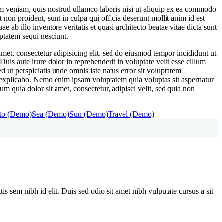
im veniam, quis nostrud ullamco laboris nisi ut aliquip ex ea commodo
t non proident, sunt in culpa qui officia deserunt mollit anim id est
ab illo inventore veritatis et quasi architecto beatae vitae dicta sunt
ptatem sequi nesciunt.
et, consectetur adipisicing elit, sed do eiusmod tempor incididunt ut
is aute irure dolor in reprehenderit in voluptate velit esse cillum
ed ut perspiciatis unde omnis iste natus error sit voluptatem
t explicabo. Nemo enim ipsam voluptatem quia voluptas sit aspernatur
 quia dolor sit amet, consectetur, adipisci velit, sed quia non
to (Demo)
Sea (Demo)
Sun (Demo)
Travel (Demo)
is sem nibh id elit. Duis sed odio sit amet nibh vulputate cursus a sit