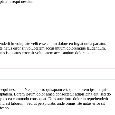
ptatem sequi nesciunt.
rit in voluptate velit esse cillum dolore eu fugiat nulla pariatur.
iste natus error sit voluptatem accusantium doloremque laudantium,
omnis iste natus error sit voluptatem accusantium doloremque
m sequi nesciunt. Neque porro quisquam est, qui dolorem ipsum quia
uptatem. Lorem ipsum dolor amet, consectetur adipisicing elit, sed do
uip ex ea commodo consequat. Duis aute irure dolor in reprehenderit
 id est laborum. Sed ut perspiciatis unde omnis iste natus error sit
licabo.