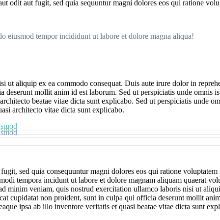
t odit aut fugit, sed quia sequuntur magni dolores eos qui ratione volu
 do eiusmod tempor incididunt ut labore et dolore magna aliqua!
i ut aliquip ex ea commodo consequat. Duis aute irure dolor in reprehende
cia deserunt mollit anim id est laborum. Sed ut perspiciatis unde omnis 
 architecto beatae vitae dicta sunt explicabo. Sed ut perspiciatis unde 
si architecto vitae dicta sunt explicabo.
iusmod
iusmod
iusmod
 fugit, sed quia consequuntur magni dolores eos qui ratione voluptate
s modi tempora incidunt ut labore et dolore magnam aliquam quaerat vol
d minim veniam, quis nostrud exercitation ullamco laboris nisi ut aliq
ecat cupidatat non proident, sunt in culpa qui officia deserunt mollit anim
e ipsa ab illo inventore veritatis et quasi beatae vitae dicta sunt exp