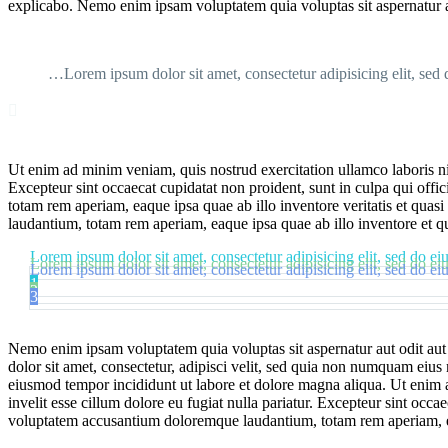
explicabo. Nemo enim ipsam voluptatem quia voluptas sit aspernatur au
…Lorem ipsum dolor sit amet, consectetur adipisicing elit, sed

Ut enim ad minim veniam, quis nostrud exercitation ullamco laboris nis
Excepteur sint occaecat cupidatat non proident, sunt in culpa qui offi
totam rem aperiam, eaque ipsa quae ab illo inventore veritatis et quasi
laudantium, totam rem aperiam, eaque ipsa quae ab illo inventore et qua
Lorem ipsum dolor sit amet, consectetur adipisicing elit, sed do e
Lorem ipsum dolor sit amet, consectetur adipisicing elit, sed do e
Lorem ipsum dolor sit amet, consectetur adipisicing elit, sed do e
1
2
3
Nemo enim ipsam voluptatem quia voluptas sit aspernatur aut odit aut
dolor sit amet, consectetur, adipisci velit, sed quia non numquam eiu
eiusmod tempor incididunt ut labore et dolore magna aliqua. Ut enim a
invelit esse cillum dolore eu fugiat nulla pariatur. Excepteur sint occa
voluptatem accusantium doloremque laudantium, totam rem aperiam, eaqu