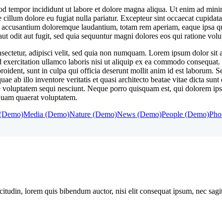
mod tempor incididunt ut labore et dolore magna aliqua. Ut enim ad min
e cillum dolore eu fugiat nulla pariatur. Excepteur sint occaecat cupidata
m accusantium doloremque laudantium, totam rem aperiam, eaque ipsa quae 
t odit aut fugit, sed quia sequuntur magni dolores eos qui ratione volu
ectetur, adipisci velit, sed quia non numquam. Lorem ipsum dolor sit am
xercitation ullamco laboris nisi ut aliquip ex ea commodo consequat. Du
roident, sunt in culpa qui officia deserunt mollit anim id est laborum. S
 ab illo inventore veritatis et quasi architecto beatae vitae dicta sun
e voluptatem sequi nesciunt. Neque porro quisquam est, qui dolorem ipsum
quam quaerat voluptatem.
 (Demo)
Media (Demo)
Nature (Demo)
News (Demo)
People (Demo)
Pho
itudin, lorem quis bibendum auctor, nisi elit consequat ipsum, nec sagitt