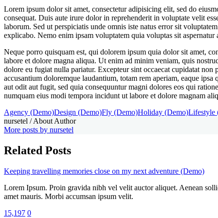
Lorem ipsum dolor sit amet, consectetur adipisicing elit, sed do eius
consequat. Duis aute irure dolor in reprehenderit in voluptate velit ess
laborum. Sed ut perspiciatis unde omnis iste natus error sit voluptate
explicabo. Nemo enim ipsam voluptatem quia voluptas sit aspernatur au
Neque porro quisquam est, qui dolorem ipsum quia dolor sit amet, cons
labore et dolore magna aliqua. Ut enim ad minim veniam, quis nostrud e
dolore eu fugiat nulla pariatur. Excepteur sint occaecat cupidatat non p
accusantium doloremque laudantium, totam rem aperiam, eaque ipsa quae
aut odit aut fugit, sed quia consequuntur magni dolores eos qui ration
numquam eius modi tempora incidunt ut labore et dolore magnam ali
Agency (Demo)
Design (Demo)
Fly (Demo)
Holiday (Demo)
Lifestyle
nursetel
/ About Author
More posts by nursetel
Related Posts
Keeping travelling memories close on my next adventure (Demo)
Lorem Ipsum. Proin gravida nibh vel velit auctor aliquet. Aenean sollic
amet mauris. Morbi accumsan ipsum velit.
15,197
0