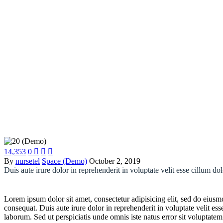
14,353
0



By
nursetel
Space (Demo)
October 2, 2019
Duis aute irure dolor in reprehenderit in voluptate velit esse cillum do
Lorem ipsum dolor sit amet, consectetur adipisicing elit, sed do eius
consequat. Duis aute irure dolor in reprehenderit in voluptate velit ess
laborum. Sed ut perspiciatis unde omnis iste natus error sit voluptate