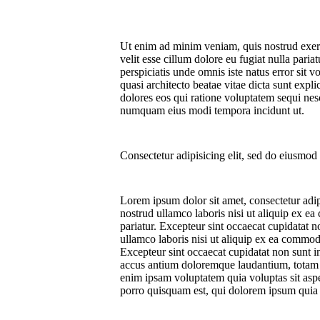
Ut enim ad minim veniam, quis nostrud exerci
velit esse cillum dolore eu fugiat nulla paria
perspiciatis unde omnis iste natus error sit
quasi architecto beatae vitae dicta sunt exp
dolores eos qui ratione voluptatem sequi nes
numquam eius modi tempora incidunt ut.
Consectetur adipisicing elit, sed do eiusmod 
Lorem ipsum dolor sit amet, consectetur adip
nostrud ullamco laboris nisi ut aliquip ex ea
pariatur. Excepteur sint occaecat cupidatat n
ullamco laboris nisi ut aliquip ex ea commodo
Excepteur sint occaecat cupidatat non sunt in
accus antium doloremque laudantium, totam re
enim ipsam voluptatem quia voluptas sit aspe
porro quisquam est, qui dolorem ipsum quia d