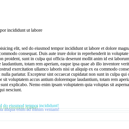
por incididunt ut labore
isicing elit, sed do eiusmod tempor incididunt ut labore et dolore mag
 commodo consequat. Duis aute irure dolor in reprehenderit in voluptate v
on proident, sunt in culpa qui officia deserunt mollit anim id est laborum
audantium, totam rem aperiam, eaque ipsa quae ab illo inventore veritati
trud exercitation ullamco laboris nisi ut aliquip ex ea commodo conseq
t nulla pariatur. Excepteur sint occaecat cupidatat non sunt in culpa qui 
ror sit voluptatem accus antium doloremque laudantium, totam rem aperi
cta sunt explicabo. Nemo enim ipsam voluptatem quia voluptas sit asperna
ui nesciunt.
sed do eiusmod tempor incididunt!
sed do eiusmod dolore!
gna aliqua enim ad minim veniam!