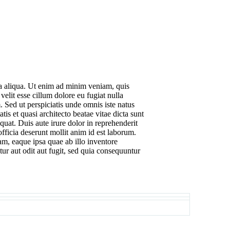
na aliqua. Ut enim ad minim veniam, quis
elit esse cillum dolore eu fugiat nulla
. Sed ut perspiciatis unde omnis iste natus
s et quasi architecto beatae vitae dicta sunt
uat. Duis aute irure dolor in reprehenderit
officia deserunt mollit anim id est laborum.
am, eaque ipsa quae ab illo inventore
tur aut odit aut fugit, sed quia consequuntur