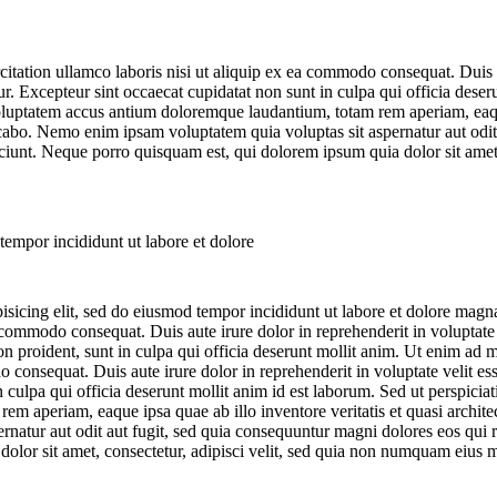
tation ullamco laboris nisi ut aliquip ex ea commodo consequat. Duis au
tur. Excepteur sint occaecat cupidatat non sunt in culpa qui officia dese
 voluptatem accus antium doloremque laudantium, totam rem aperiam, eaque
licabo. Nemo enim ipsam voluptatem quia voluptas sit aspernatur aut odi
ciunt. Neque porro quisquam est, qui dolorem ipsum quia dolor sit amet, 
tempor incididunt ut labore et dolore
isicing elit, sed do eiusmod tempor incididunt ut labore et dolore mag
 commodo consequat. Duis aute irure dolor in reprehenderit in voluptate v
on proident, sunt in culpa qui officia deserunt mollit anim. Ut enim ad 
 consequat. Duis aute irure dolor in reprehenderit in voluptate velit esse
 culpa qui officia deserunt mollit anim id est laborum. Sed ut perspiciat
m aperiam, eaque ipsa quae ab illo inventore veritatis et quasi archite
rnatur aut odit aut fugit, sed quia consequuntur magni dolores eos qui
olor sit amet, consectetur, adipisci velit, sed quia non numquam eius 