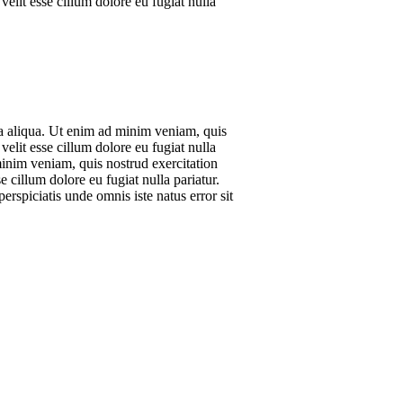
elit esse cillum dolore eu fugiat nulla
na aliqua. Ut enim ad minim veniam, quis
elit esse cillum dolore eu fugiat nulla
minim veniam, quis nostrud exercitation
 cillum dolore eu fugiat nulla pariatur.
erspiciatis unde omnis iste natus error sit