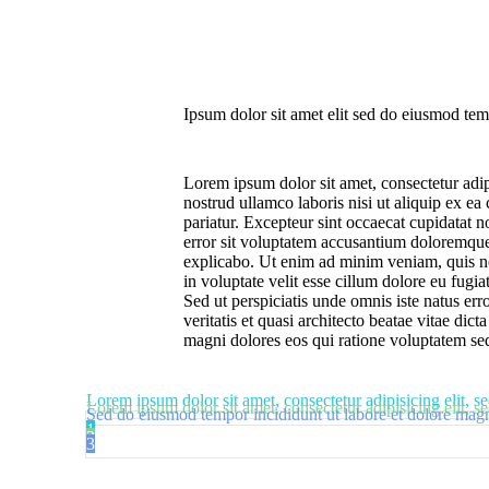
Ipsum dolor sit amet elit sed do eiusmod tem
Lorem ipsum dolor sit amet, consectetur adip
nostrud ullamco laboris nisi ut aliquip ex ea
pariatur. Excepteur sint occaecat cupidatat n
error sit voluptatem accusantium doloremque l
explicabo. Ut enim ad minim veniam, quis nos
in voluptate velit esse cillum dolore eu fugia
Sed ut perspiciatis unde omnis iste natus er
veritatis et quasi architecto beatae vitae di
magni dolores eos qui ratione voluptatem seq
Lorem ipsum dolor sit amet, consectetur adipisicing elit, 
Lorem ipsum dolor sit amet, consectetur adipisicing elit, 
Sed do eiusmod tempor incididunt ut labore et dolore ma
1
2
3