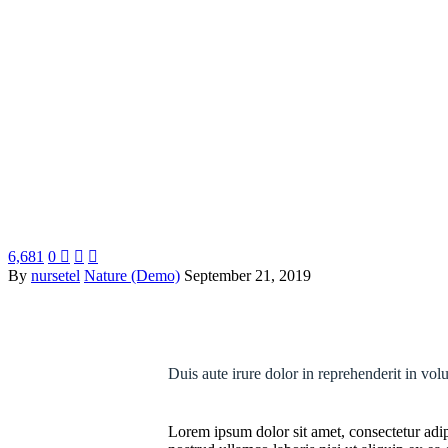
6,681
0



By
nursetel
Nature (Demo)
September 21, 2019
Duis aute irure dolor in reprehenderit in volu
Lorem ipsum dolor sit amet, consectetur adip