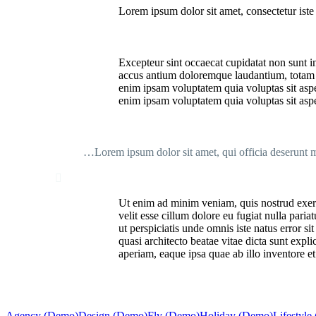
Lorem ipsum dolor sit amet, consectetur iste 
Excepteur sint occaecat cupidatat non sunt in
accus antium doloremque laudantium, totam re
enim ipsam voluptatem quia voluptas sit aspe
enim ipsam voluptatem quia voluptas sit aspe
…Lorem ipsum dolor sit amet, qui officia deserunt mo

Ut enim ad minim veniam, quis nostrud exerci
velit esse cillum dolore eu fugiat nulla paria
ut perspiciatis unde omnis iste natus error 
quasi architecto beatae vitae dicta sunt exp
aperiam, eaque ipsa quae ab illo inventore et
Agency (Demo)
Design (Demo)
Fly (Demo)
Holiday (Demo)
Lifestyle