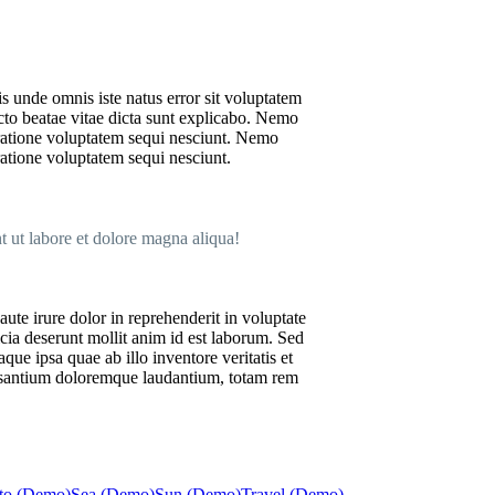
is unde omnis iste natus error sit voluptatem
cto beatae vitae dicta sunt explicabo. Nemo
 ratione voluptatem sequi nesciunt. Nemo
ratione voluptatem sequi nesciunt.
t ut labore et dolore magna aliqua!
te irure dolor in reprehenderit in voluptate
ficia deserunt mollit anim id est laborum. Sed
ue ipsa quae ab illo inventore veritatis et
accusantium doloremque laudantium, totam rem
to (Demo)
Sea (Demo)
Sun (Demo)
Travel (Demo)