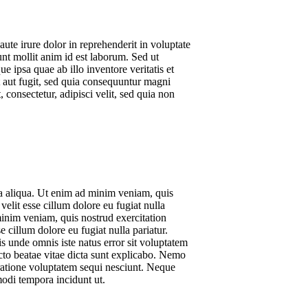
te irure dolor in reprehenderit in voluptate
runt mollit anim id est laborum. Sed ut
 ipsa quae ab illo inventore veritatis et
t aut fugit, sed quia consequuntur magni
consectetur, adipisci velit, sed quia non
na aliqua. Ut enim ad minim veniam, quis
elit esse cillum dolore eu fugiat nulla
minim veniam, quis nostrud exercitation
 cillum dolore eu fugiat nulla pariatur.
is unde omnis iste natus error sit voluptatem
cto beatae vitae dicta sunt explicabo. Nemo
 ratione voluptatem sequi nesciunt. Neque
modi tempora incidunt ut.