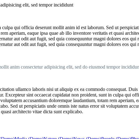
adipisicing elit, sed tempor incididunt
 culpa qui officia deserunt mollit anim id est laborum. Sed ut perspiciat
m aperiam, eaque ipsa quae ab illo inventore veritatis et quasi archite
rnatur aut odit aut fugit, sed quia consequuntur magni dolores eos qui
rnatur aut odit aut fugit, sed quia consequuntur magni dolores eos qui 
llit anim consectetur adipisicing elit, sed do eiusmod tempor incididun
tation ullamco laboris nisi ut aliquip ex ea commodo consequat. Duis au
tur. Excepteur sint occaecat cupidatat non proident, sunt in culpa qui of
sit voluptatem accusantium doloremque laudantium, totam rem aperiam, eaq
licabo. Sed ut perspiciatis unde omnis iste natus error sit voluptatem 
 quasi architecto vitae dicta sunt explicabo.
 (Demo)
Media (Demo)
Nature (Demo)
News (Demo)
People (Demo)
Pho