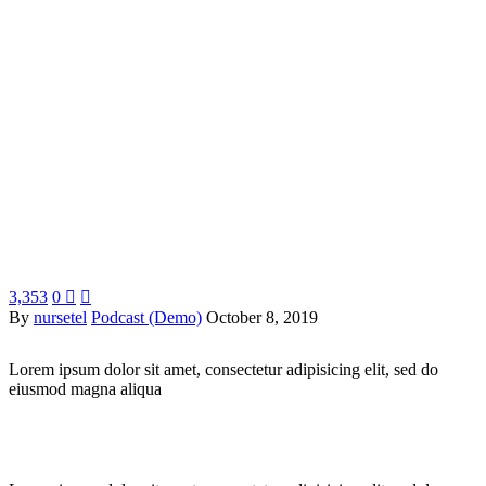
3,353
0


By
nursetel
Podcast (Demo)
October 8, 2019
Lorem ipsum dolor sit amet, consectetur adipisicing elit, sed do
eiusmod magna aliqua