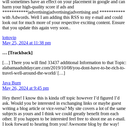
will sometimes have an effect on your placement in google and can
harm your high-quality score if ads and
***********|advertising|advertising|advertising and ***********
with Adwords. Well I am adding this RSS to my e-mail and could
look out for much more of your respective exciting content. Ensure
that you update this again very soon..
lottovip
May 25, 2024 at 11:38 pm
… [Trackback]
[…] There you will find 33437 additional Information to that Topic:
alabamaadultdaycare.com/2019/10/08/you-dont-have-to-be-rich-to-
travel-well-around-the-world/ […]
Java Burn
May 26, 2024 at 9:45 pm
Hey there! I know this is kinda off topic however I’d figured I’d
ask. Would you be interested in exchanging links or maybe guest
writing a blog article or vice-versa? My site covers a lot of the same
subjects as yours and I think we could greatly benefit from each
other. If you happen to be interested feel free to shoot me an e-mail.
I look forward to hearing from you! Awesome blog by the way!