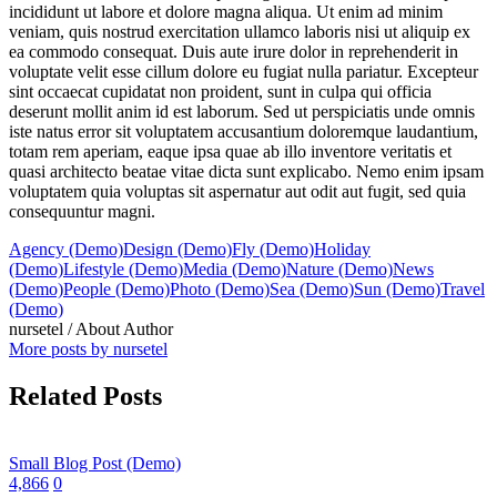
incididunt ut labore et dolore magna aliqua. Ut enim ad minim
veniam, quis nostrud exercitation ullamco laboris nisi ut aliquip ex
ea commodo consequat. Duis aute irure dolor in reprehenderit in
voluptate velit esse cillum dolore eu fugiat nulla pariatur. Excepteur
sint occaecat cupidatat non proident, sunt in culpa qui officia
deserunt mollit anim id est laborum. Sed ut perspiciatis unde omnis
iste natus error sit voluptatem accusantium doloremque laudantium,
totam rem aperiam, eaque ipsa quae ab illo inventore veritatis et
quasi architecto beatae vitae dicta sunt explicabo. Nemo enim ipsam
voluptatem quia voluptas sit aspernatur aut odit aut fugit, sed quia
consequuntur magni.
Agency (Demo)
Design (Demo)
Fly (Demo)
Holiday
(Demo)
Lifestyle (Demo)
Media (Demo)
Nature (Demo)
News
(Demo)
People (Demo)
Photo (Demo)
Sea (Demo)
Sun (Demo)
Travel
(Demo)
nursetel
/ About Author
More posts by nursetel
Related Posts
Small Blog Post (Demo)
4,866
0