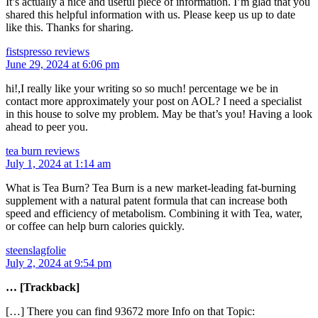
It’s actually a nice and useful piece of information. I’m glad that you
shared this helpful information with us. Please keep us up to date
like this. Thanks for sharing.
fistspresso reviews
June 29, 2024 at 6:06 pm
hi!,I really like your writing so so much! percentage we be in
contact more approximately your post on AOL? I need a specialist
in this house to solve my problem. May be that’s you! Having a look
ahead to peer you.
tea burn reviews
July 1, 2024 at 1:14 am
What is Tea Burn? Tea Burn is a new market-leading fat-burning
supplement with a natural patent formula that can increase both
speed and efficiency of metabolism. Combining it with Tea, water,
or coffee can help burn calories quickly.
steenslagfolie
July 2, 2024 at 9:54 pm
… [Trackback]
[…] There you can find 93672 more Info on that Topic: