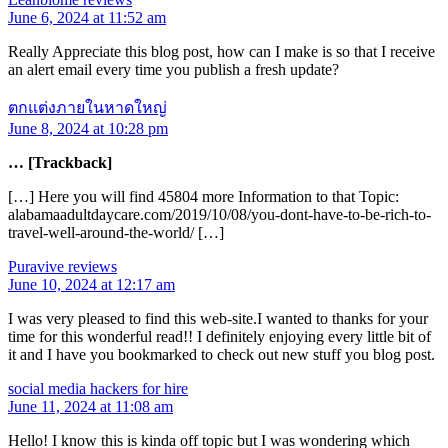
June 6, 2024 at 11:52 am
Really Appreciate this blog post, how can I make is so that I receive
an alert email every time you publish a fresh update?
ตกแต่งภายในหาดใหญ่
June 8, 2024 at 10:28 pm
… [Trackback]
[…] Here you will find 45804 more Information to that Topic:
alabamaadultdaycare.com/2019/10/08/you-dont-have-to-be-rich-to-
travel-well-around-the-world/ […]
Puravive reviews
June 10, 2024 at 12:17 am
I was very pleased to find this web-site.I wanted to thanks for your
time for this wonderful read!! I definitely enjoying every little bit of
it and I have you bookmarked to check out new stuff you blog post.
social media hackers for hire
June 11, 2024 at 11:08 am
Hello! I know this is kinda off topic but I was wondering which