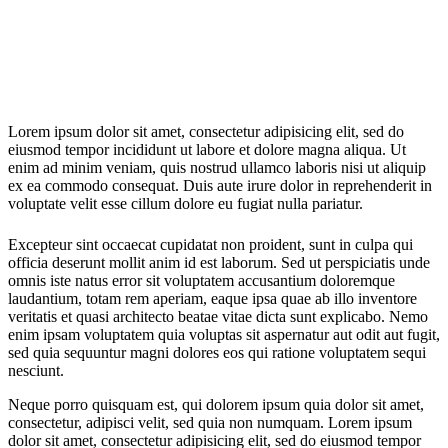
Lorem ipsum dolor sit amet, consectetur adipisicing elit, sed do
eiusmod tempor incididunt ut labore et dolore magna aliqua. Ut
enim ad minim veniam, quis nostrud ullamco laboris nisi ut aliquip
ex ea commodo consequat. Duis aute irure dolor in reprehenderit in
voluptate velit esse cillum dolore eu fugiat nulla pariatur.
Excepteur sint occaecat cupidatat non proident, sunt in culpa qui
officia deserunt mollit anim id est laborum. Sed ut perspiciatis unde
omnis iste natus error sit voluptatem accusantium doloremque
laudantium, totam rem aperiam, eaque ipsa quae ab illo inventore
veritatis et quasi architecto beatae vitae dicta sunt explicabo. Nemo
enim ipsam voluptatem quia voluptas sit aspernatur aut odit aut fugit,
sed quia sequuntur magni dolores eos qui ratione voluptatem sequi
nesciunt.
Neque porro quisquam est, qui dolorem ipsum quia dolor sit amet,
consectetur, adipisci velit, sed quia non numquam. Lorem ipsum
dolor sit amet, consectetur adipisicing elit, sed do eiusmod tempor