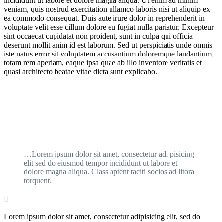
incididunt ut labore et dolore magna aliqua. Ut enim ad minim
veniam, quis nostrud exercitation ullamco laboris nisi ut aliquip ex
ea commodo consequat. Duis aute irure dolor in reprehenderit in
voluptate velit esse cillum dolore eu fugiat nulla pariatur. Excepteur
sint occaecat cupidatat non proident, sunt in culpa qui officia
deserunt mollit anim id est laborum. Sed ut perspiciatis unde omnis
iste natus error sit voluptatem accusantium doloremque laudantium,
totam rem aperiam, eaque ipsa quae ab illo inventore veritatis et
quasi architecto beatae vitae dicta sunt explicabo.
…Lorem ipsum dolor sit amet, consectetur adi pisicing
elit sed do eiusmod tempor incididunt ut labore et
dolore magna aliqua. Class aptent taciti socios ad litora
torquent.

Lorem ipsum dolor sit amet, consectetur adipisicing elit, sed do