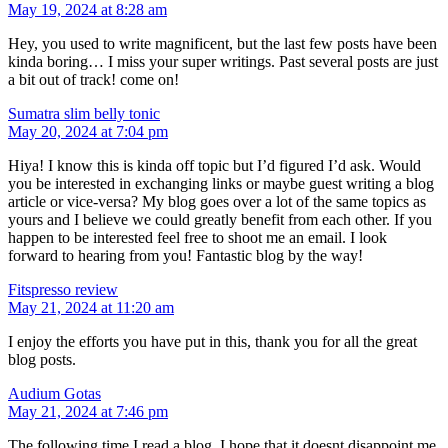
May 19, 2024 at 8:28 am
Hey, you used to write magnificent, but the last few posts have been
kinda boring… I miss your super writings. Past several posts are just
a bit out of track! come on!
Sumatra slim belly tonic
May 20, 2024 at 7:04 pm
Hiya! I know this is kinda off topic but I’d figured I’d ask. Would
you be interested in exchanging links or maybe guest writing a blog
article or vice-versa? My blog goes over a lot of the same topics as
yours and I believe we could greatly benefit from each other. If you
happen to be interested feel free to shoot me an email. I look
forward to hearing from you! Fantastic blog by the way!
Fitspresso review
May 21, 2024 at 11:20 am
I enjoy the efforts you have put in this, thank you for all the great
blog posts.
Audium Gotas
May 21, 2024 at 7:46 pm
The following time I read a blog, I hope that it doesnt disappoint me