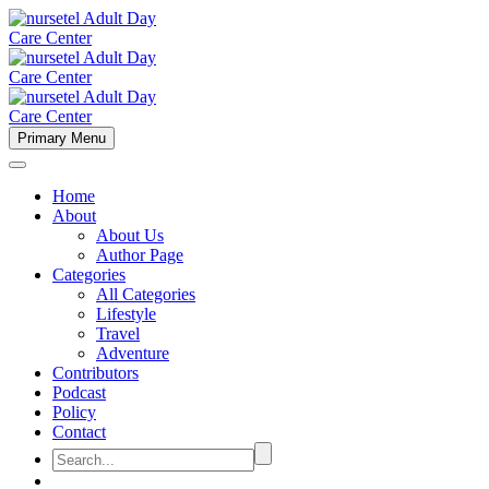
Primary Menu
Home
About
About Us
Author Page
Categories
All Categories
Lifestyle
Travel
Adventure
Contributors
Podcast
Policy
Contact