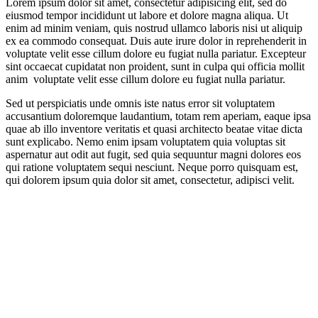
Lorem ipsum dolor sit amet, consectetur adipisicing elit, sed do
eiusmod tempor incididunt ut labore et dolore magna aliqua. Ut
enim ad minim veniam, quis nostrud ullamco laboris nisi ut aliquip
ex ea commodo consequat. Duis aute irure dolor in reprehenderit in
voluptate velit esse cillum dolore eu fugiat nulla pariatur. Excepteur
sint occaecat cupidatat non proident, sunt in culpa qui officia mollit
anim voluptate velit esse cillum dolore eu fugiat nulla pariatur.
Sed ut perspiciatis unde omnis iste natus error sit voluptatem
accusantium doloremque laudantium, totam rem aperiam, eaque ipsa
quae ab illo inventore veritatis et quasi architecto beatae vitae dicta
sunt explicabo. Nemo enim ipsam voluptatem quia voluptas sit
aspernatur aut odit aut fugit, sed quia sequuntur magni dolores eos
qui ratione voluptatem sequi nesciunt. Neque porro quisquam est,
qui dolorem ipsum quia dolor sit amet, consectetur, adipisci velit.