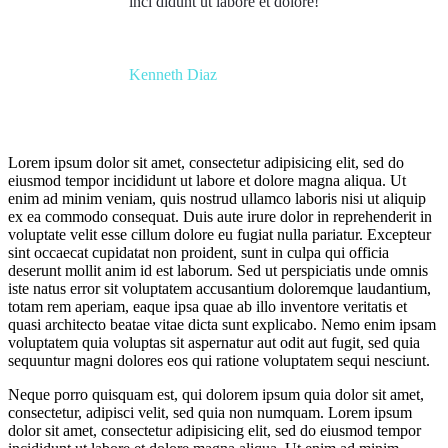
inci didunt ut labore et dolore!
Kenneth Diaz
Lorem ipsum dolor sit amet, consectetur adipisicing elit, sed do
eiusmod tempor incididunt ut labore et dolore magna aliqua. Ut
enim ad minim veniam, quis nostrud ullamco laboris nisi ut aliquip
ex ea commodo consequat. Duis aute irure dolor in reprehenderit in
voluptate velit esse cillum dolore eu fugiat nulla pariatur. Excepteur
sint occaecat cupidatat non proident, sunt in culpa qui officia
deserunt mollit anim id est laborum. Sed ut perspiciatis unde omnis
iste natus error sit voluptatem accusantium doloremque laudantium,
totam rem aperiam, eaque ipsa quae ab illo inventore veritatis et
quasi architecto beatae vitae dicta sunt explicabo. Nemo enim ipsam
voluptatem quia voluptas sit aspernatur aut odit aut fugit, sed quia
sequuntur magni dolores eos qui ratione voluptatem sequi nesciunt.
Neque porro quisquam est, qui dolorem ipsum quia dolor sit amet,
consectetur, adipisci velit, sed quia non numquam. Lorem ipsum
dolor sit amet, consectetur adipisicing elit, sed do eiusmod tempor